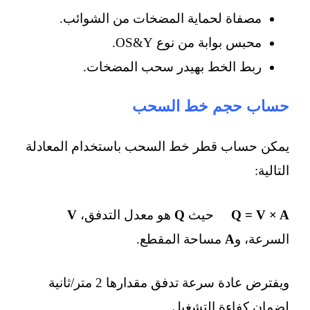
مصفاة لحماية المضخات من الشوائب.
محبس بوابة من نوع OS&Y.
ربط الخط بهيدر سحب المضخات.
حساب حجم خط السحب
يمكن حساب قطر خط السحب باستخدام المعادلة
التالية:
Q = V × A
حيث
Q
هو معدل التدفق،
V
السرعة، و
A
مساحة المقطع.
ويفترض عادة سرعة تدفق مقدارها 2 متر/ثانية
لضمان كفاءة التشغيل.