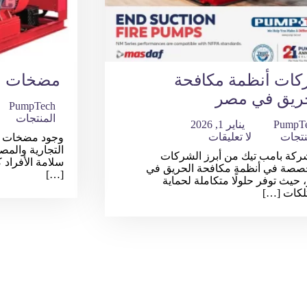
ات أنظمة مكافحة
مضخات ا
ريق في مصر
PumpTech
المنتجات
PumpT
يناير 1, 2026
نتجات
لا تعليقات
وجود مضخات ال
التجارية والمص
ركة بامب تيك من أبرز الشركات
سلامة الأفراد 
خصصة في أنظمة مكافحة الحريق في
[…]
حيث توفر حلولًا متكاملة لحماية
لكات […]