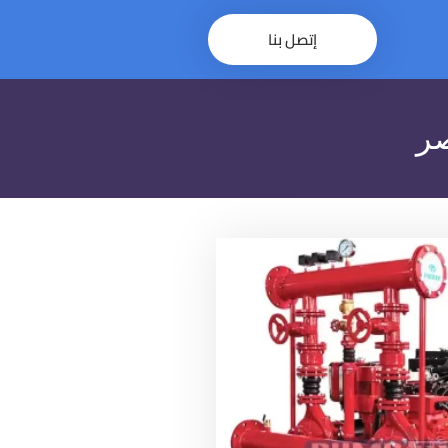
إتصل بنا
×
صر