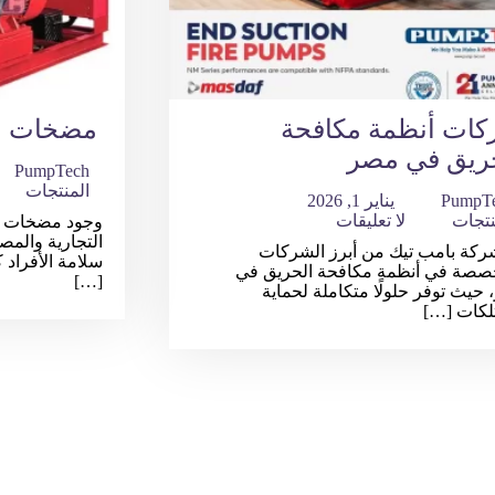
ات أنظمة مكافحة
مضخات ا
ريق في مصر
PumpTech
المنتجات
PumpT
يناير 1, 2026
نتجات
لا تعليقات
وجود مضخات ال
التجارية والمص
ركة بامب تيك من أبرز الشركات
سلامة الأفراد 
خصصة في أنظمة مكافحة الحريق في
[…]
حيث توفر حلولًا متكاملة لحماية
لكات […]